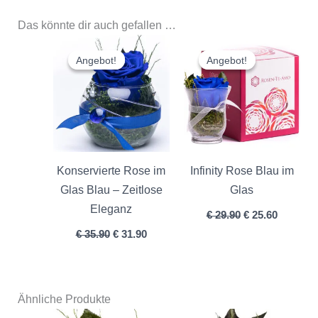
Das könnte dir auch gefallen …
Ursprünglicher
Aktueller
Ursprünglicher
Aktuelle
Preis
Preis
Preis
Preis
Angebot!
Angebot!
Angebot!
Angebot!
war:
ist:
war:
ist:
€ 35.90
€ 31.90.
€ 29.90
€ 25.60.
Konservierte Rose im
Infinity Rose Blau im
Glas Blau – Zeitlose
Glas
Eleganz
€
29.90
€
25.60
€
35.90
€
31.90
Ähnliche Produkte
Ursprünglicher
Aktueller
Ursprünglicher
Aktuelle