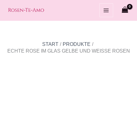
Zum
Echte
Ursprünglicher
Aktueller
Angebot!
Inhalt
Rose
Preis
Preis
springen
im
war:
ist:
Glas
€ 44.90
€ 39.90.
gelbe
START
PRODUKTE
und
ECHTE ROSE IM GLAS GELBE UND WEISSE ROSEN
weiße
Rosen
Menge