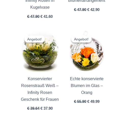
Infinity Rosen in
Blumenarrangement
Kugelvase
€
47.90
€
42.90
€
47.90
€
41.60
Ursprünglicher
Aktueller
Ursprünglicher
Aktuelle
Preis
Preis
Preis
Preis
Angebot!
Angebot!
Angebot!
Angebot!
war:
ist:
war:
ist:
€ 39.64
€ 37.90.
€ 55.90
€ 49.99.
Konservierter
Echte konservierte
Rosenstrauß Weiß –
Blumen im Glas –
Infinity Rosen
Orang
Geschenk für Frauen
€
55.90
€
49.99
€
39.64
€
37.90