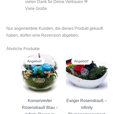
vielen Dank für Deine Vertrauen 🌹
Viele Grüße
Nur angemeldete Kunden, die dieses Produkt gekauft
haben, dürfen eine Rezension abgeben.
Ähnliche Produkte
Ursprünglicher
Aktueller
Ursprünglicher
Aktuelle
Preis
Preis
Preis
Preis
Angebot!
Angebot!
Angebot!
Angebot!
war:
ist:
war:
ist:
€ 47.90
€ 41.60.
€ 47.90
€ 42.90.
Konservierter
Ewiger Rosenstrauß –
Rosenstrauß Blau –
infinity