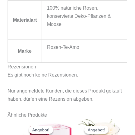
100% natürliche Rosen,
konservierte Deko-Pflanzen &
Materialart
Moose
Rosen-Te-Amo
Marke
Rezensionen
Es gibt noch keine Rezensionen.
Nur angemeldete Kunden, die dieses Produkt gekauft
haben, dürfen eine Rezension abgeben.
Ähnliche Produkte
Ursprünglicher
Aktueller
Ursprünglicher
Aktuelle
Preis
Preis
Preis
Preis
Angebot!
Angebot!
Angebot!
Angebot!
war:
ist:
war:
ist: