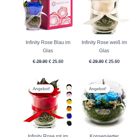
€ 29.90
€ 25.60.
€ 29.90
€ 25.60.
Infinity Rose Blau im
Infinity Rose weiß im
Glas
Glas
€
29.90
€
25.60
€
29.90
€
25.60
Ursprünglicher
Aktueller
Ursprünglicher
Aktuelle
Preis
Preis
Preis
Preis
Angebot!
Angebot!
Angebot!
Angebot!
war:
ist:
war:
ist:
€ 29.90
€ 25.60.
€ 47.90
€ 41.60.
Infinity Rose rot im
Konservierter